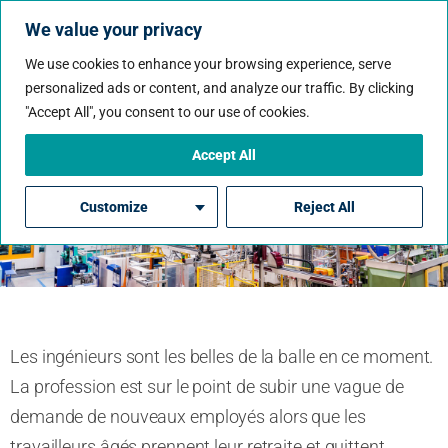
We value your privacy
We use cookies to enhance your browsing experience, serve
personalized ads or content, and analyze our traffic. By clicking
"Accept All", you consent to our use of cookies.
Les Meilleurs Emplois En
Génie Au Canada
Accept All
Customize
Reject All
Par Jennifer Kennedy
Les ingénieurs sont les belles de la balle en ce moment.
La profession est sur le point de subir une vague de
demande de nouveaux employés alors que les
travailleurs âgés prennent leur retraite et quittent