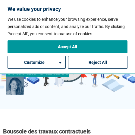
We value your privacy
We use cookies to enhance your browsing experience, serve
personalized ads or content, and analyze our traffic. By clicking
"Accept All", you consent to our use of cookies.
Boussole Du Travail
Contractuel : Choisir Entre
Accept All
Le Travail Contractuel Et Le
Customize
Reject All
Travail Salarié
Par Kate Siklosi
Boussole des travaux contractuels