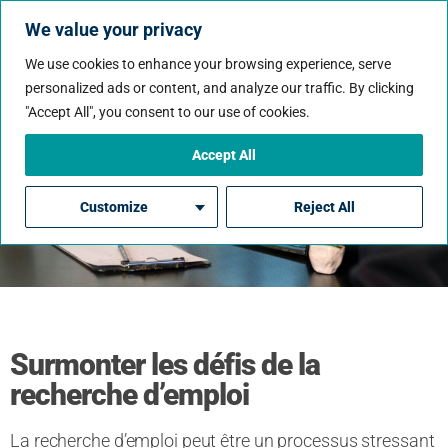
We value your privacy
We use cookies to enhance your browsing experience, serve
personalized ads or content, and analyze our traffic. By clicking
"Accept All", you consent to our use of cookies.
Surmonter Les Défis De La
Recherche D’emploi
Accept All
Customize
Reject All
Par Bailey Brosseau
Surmonter les défis de la
recherche d’emploi
La recherche d’emploi peut être un processus stressant